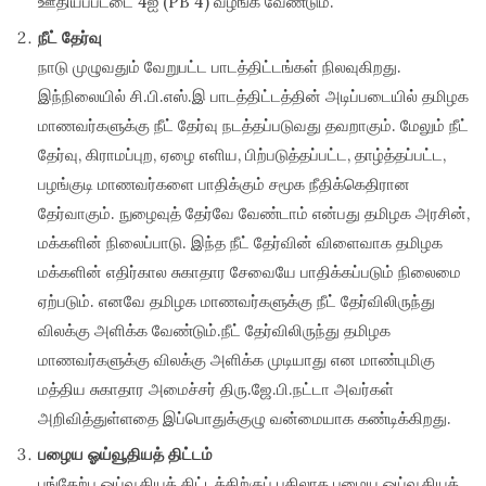
ஊதியப்பட்டை 4ஐ (PB 4) வழங்க வேண்டும்.
நீட் தேர்வு
நாடு முழுவதும் வேறுபட்ட பாடத்திட்டங்கள் நிலவுகிறது.
இந்நிலையில் சி.பி.எஸ்.இ பாடத்திட்டத்தின் அடிப்படையில் தமிழக
மாணவர்களுக்கு நீட் தேர்வு நடத்தப்படுவது தவறாகும். மேலும் நீட்
தேர்வு, கிராமப்புற, ஏழை எளிய, பிற்படுத்தப்பட்ட, தாழ்த்தப்பட்ட,
பழங்குடி மாணவர்களை பாதிக்கும் சமூக நீதிக்கெதிரான
தேர்வாகும். நுழைவுத் தேர்வே வேண்டாம் என்பது தமிழக அரசின்,
மக்களின் நிலைப்பாடு. இந்த நீட் தேர்வின் விளைவாக தமிழக
மக்களின் எதிர்கால சுகாதார சேவையே பாதிக்கப்படும் நிலைமை
ஏற்படும். எனவே தமிழக மாணவர்களுக்கு நீட் தேர்விலிருந்து
விலக்கு அளிக்க வேண்டும்.நீட் தேர்விலிருந்து தமிழக
மாணவர்களுக்கு விலக்கு அளிக்க முடியாது என மாண்புமிகு
மத்திய சுகாதார அமைச்சர் திரு.ஜே.பி.நட்டா அவர்கள்
அறிவித்துள்ளதை இப்பொதுக்குழு வன்மையாக கண்டிக்கிறது.
பழைய ஓய்வூதியத் திட்டம்
பங்கேற்பு ஓய்வூதியத் திட்டத்திற்குப் பதிலாக பழைய ஓய்வூதியத்